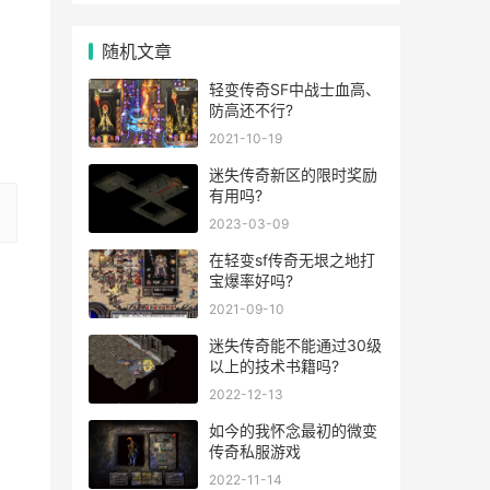
，
随机文章
轻变传奇SF中战士血高、
防高还不行?
2021-10-19
迷失传奇新区的限时奖励
有用吗?
2023-03-09
在轻变sf传奇无垠之地打
宝爆率好吗?
2021-09-10
迷失传奇能不能通过30级
以上的技术书籍吗?
2022-12-13
如今的我怀念最初的微变
传奇私服游戏
2022-11-14