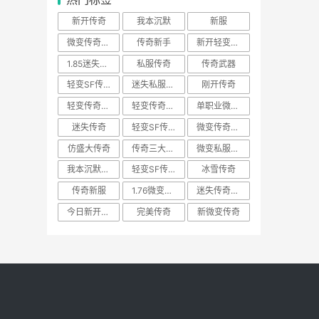
新开传奇
我本沉默
新服
微变传奇新开网站
传奇新手
新开轻变传奇SF
1.85迷失传奇
私服传奇
传奇武器
轻变SF传奇游戏
迷失私服传奇
刚开传奇
轻变传奇发布网
轻变传奇游戏SF
单职业微端传奇
迷失传奇
轻变SF传奇
微变传奇私服
仿盛大传奇
传奇三大系统
微变私服传奇
我本沉默传奇
轻变SF传奇私服
冰雪传奇
传奇新服
1.76微变传奇私服
迷失传奇网站BOSS
今日新开传奇
完美传奇
新微变传奇