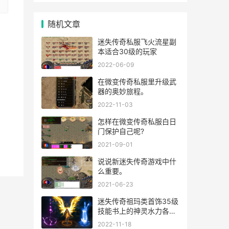
随机文章
迷失传奇私服飞火流星副
本适合30级的玩家
2022-06-09
在微变传奇私服里升级武
器的奥妙旅程。
2022-11-03
怎样在微变传奇私服白日
门保护自己呢?
2021-09-01
说说新迷失传奇游戏中什
么重要。
2021-06-23
迷失传奇祖玛类首饰35级
技能书上的神灵水力各不
相同。
2022-11-18