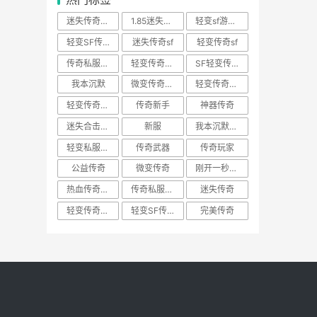
迷失传奇新服网
1.85迷失传奇
轻变sf游戏传奇
轻变SF传奇游戏
迷失传奇sf
轻变传奇sf
传奇私服发行网
轻变传奇SF游戏
SF轻变传奇
我本沉默
微变传奇新服网
轻变传奇私服网站
轻变传奇游戏SF
传奇新手
神器传奇
迷失合击传奇
新服
我本沉默传奇
轻变私服传奇
传奇武器
传奇玩家
公益传奇
微变传奇
刚开一秒传奇
热血传奇游戏
传奇私服游戏
迷失传奇
轻变传奇发布网
轻变SF传奇
完美传奇