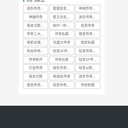
迷失传奇好私服
雷霆轻变传奇
神域传奇游戏
神器传奇
星王合击传奇
迷失传奇新服
我本沉默传奇
刚开一秒传奇
轻变传奇
传奇三大系统
传奇私服
微变传奇新服网
单职业微端传奇
仿盛大传奇
微变私服
热血传奇游戏
轻变SF传奇游戏
轻变传奇私服网站
传奇新开
传奇玩家
轻变SF传奇私服
打金传奇
迷失传奇游戏
轻变sf游戏传奇
我本沉默
新迷失传奇
迷失传奇私服游戏
微变传奇私服
轻变传奇游戏
传奇新服