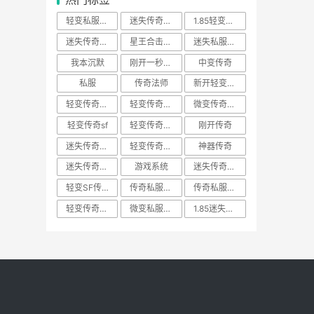
轻变私服传奇
迷失传奇网站BOSS
1.85轻变传奇sf
迷失传奇私服
星王合击传奇
迷失私服传奇游戏
我本沉默
刚开一秒传奇
中变传奇
私服
传奇法师
新开轻变传奇SF
轻变传奇游戏SF
轻变传奇新服网
微变传奇新开网站
轻变传奇sf
轻变传奇发布网
刚开传奇
迷失传奇发行网
轻变传奇游戏
神器传奇
迷失传奇新服
游戏系统
迷失传奇新服网
轻变SF传奇
传奇私服法师
传奇私服土城
轻变传奇SF游戏
微变私服传奇
1.85迷失传奇