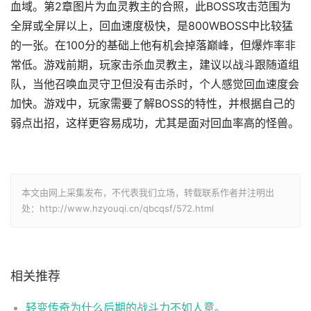
血域。第2章图片为血灵教主的合照，此BOSS攻击范围为
全屏或全屏以上，回血速度极快，是800WBOSS中比较猛
的一张。在100分的基础上他有机会掉落巅峰，但爆炸率非
常低。游戏前期，玩家击杀血灵教主，建议以战斗跟随道组
队，当他召唤血灵守卫但没有击杀时，个人感觉回血速度会
加快。游戏中，玩家需要了解BOSS的特性，并根据自己的
弱点出招，这样更容易成功，尤其是面对回血率高的怪兽。
本文由网上采集发布，不代表我们立场，转载联系作者并注明出
处：http://www.hzyouqi.cn/qbcqsf/572.html
相关推荐
轻变传奇为什么后期的战斗力不如人意。