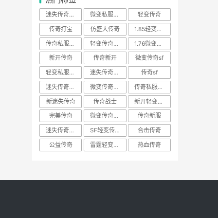
迷失传奇网站BOSS
微变私服游戏
轻变传奇
传奇打宝
仿盛大传奇
1.85轻变传奇sf
传奇私服法师
轻变传奇发布网
1.76微变传奇私服
新开传奇
传奇新开
微变传奇sf
轻变私服游戏
迷失传奇发行网
传奇sf
迷失传奇sf游戏
微变传奇网站
传奇私服土城
新迷失传奇
传奇战士
新开轻变传奇
完美传奇
微变传奇私服
传奇新服
迷失传奇私服
SF轻变传奇
合击传奇
公益传奇
雷霆轻变传奇
热血传奇