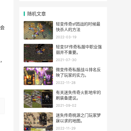
随机文章
轻变传奇sf团战的时候最
会
快杀人的方法
2022-03-19
轻变SF传奇私服中职业强
弱并不重要。
，
2021-07-30
微变传奇私服战斗排名反
映了玩家的实力。
2022-11-28
有关迷失传奇火影地牢的
刷装备建议。
2021-09-02
迷失传奇桃源之门玩家梦
寐以求的地图。
2022-11-29