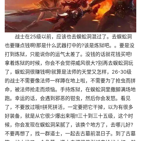
战士在25级以前，应该也去蜈蚣洞混过了。去蜈蚣洞
也要赚点钱啊!那是什么武器打中的?该是炼狱吧。。要是没
打到炼狱，只能说你的运气太差了。没钱的话就花钱买吧!
拿着炼狱的时候，你会不会觉得威风很大?别再去蜈蚣洞玩
了，蜈蚣洞很赚钱啊!就算是法师的天堂又怎样，26-30级
的战士不需要像法师一样蹲在地上啦，不需要为了抢虫而拼
命，被法师抢走而烦恼。手持炼狱，在蜈蚣洞里撒脚满场地
跑。幸运的话，会遇到邪恶的钳虫，然后你会发怒。看见
了，不要放过哦!!拼死拼活，一定要把它干掉，以为有很多
好装备，就是从它很少爆出来哦!!三十到三十五级，这个时
候，你会发现在蜈蚣洞呆腻了，该换个地方了，去哪儿好?
不要再想了，找一群道士，一起去古墓前混日子。到了古墓