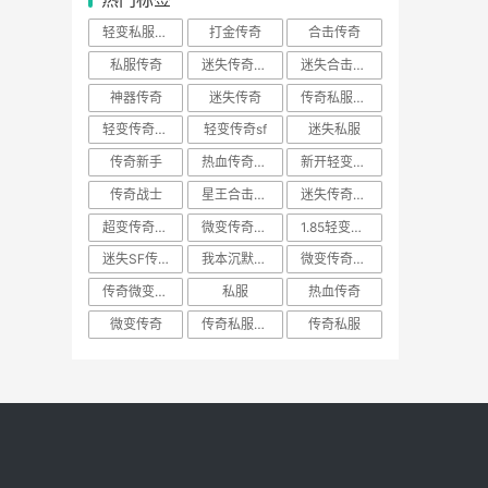
轻变私服游戏
打金传奇
合击传奇
私服传奇
迷失传奇网站BOSS
迷失合击传奇
神器传奇
迷失传奇
传奇私服土城
轻变传奇游戏SF
轻变传奇sf
迷失私服
传奇新手
热血传奇游戏
新开轻变SF传奇
传奇战士
星王合击传奇
迷失传奇新服网
超变传奇游戏
微变传奇新开网站
1.85轻变传奇sf
迷失SF传奇
我本沉默传奇
微变传奇私服
传奇微变游戏
私服
热血传奇
微变传奇
传奇私服法师
传奇私服