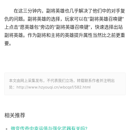
在这三分钟内，副将英雄也几乎解决了他们中的对手复
仇的问题。副将英雄的选择，玩家可以在“副将英雄召唤键”
上点击“愿英雄包”旁边的“副将英雄召唤键”，快速选择出站
副将英雄。作为副将和主将的英雄提升属性当然比之前更重
要。
本文由网上采集发布，不代表我们立场，转载联系作者并注明出
处：http://www.hzyouqi.cn/wbcqsf/582.html
相关推荐
微变传奇中幸运值与强化武器有关吗?