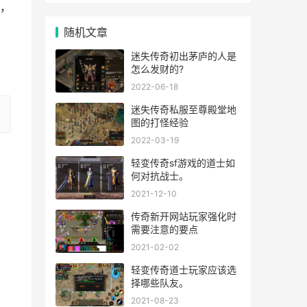
，
随机文章
迷失传奇初出茅庐的人是
怎么发财的?
2022-06-18
迷失传奇私服至尊殿堂地
图的打怪经验
2022-03-19
轻变传奇sf游戏的道士如
何对抗战士。
2021-12-10
传奇新开网站玩家强化时
需要注意的要点
2021-02-02
轻变传奇道士玩家应该选
择哪些队友。
2021-08-23