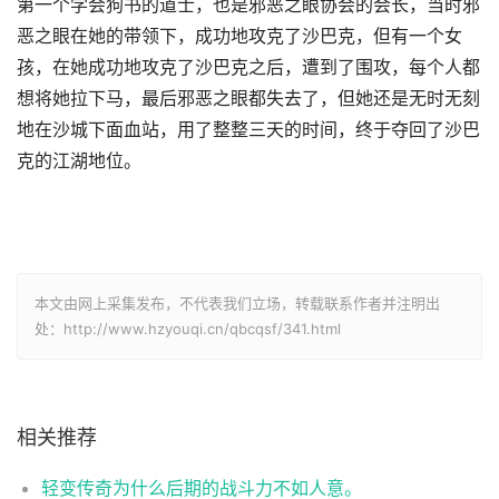
第一个学会狗书的道士，也是邪恶之眼协会的会长，当时邪
恶之眼在她的带领下，成功地攻克了沙巴克，但有一个女
孩，在她成功地攻克了沙巴克之后，遭到了围攻，每个人都
想将她拉下马，最后邪恶之眼都失去了，但她还是无时无刻
地在沙城下面血站，用了整整三天的时间，终于夺回了沙巴
克的江湖地位。
本文由网上采集发布，不代表我们立场，转载联系作者并注明出
处：http://www.hzyouqi.cn/qbcqsf/341.html
相关推荐
轻变传奇为什么后期的战斗力不如人意。