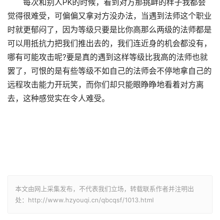
每次和别人PK的时候，看到对方那挑衅的样子我都会
觉得很难受，可偏偏又拿对方没办法，当遇到法师这个职业
时就更郁闷了，因为等级只要是比你高那么两级的法师都是
可以用抵抗力把我们推出去的，我们连近身的机会都没有，
哪有可能攻击呢?要是真的遇到这样等级比我高的法师也就
罢了，可恨的是有些等级不如自己的法师会不停地拿自己的
远程攻击能力开玩笑，而你们却只能眼睁睁地看着对方离
去，这种感觉实在令人难受。
本文由网上采集发布，不代表我们立场，转载联系作者并注明出
处：http://www.hzyouqi.cn/qbcqsf/1013.html